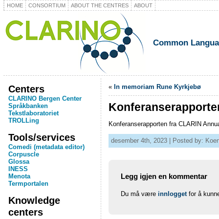
HOME
CONSORTIUM
ABOUT THE CENTRES
ABOUT
Common Language
Centers
«
In memoriam Rune Kyrkjebø
CLARINO Bergen Center
Konferanserapporte
Språkbanken
Tekstlaboratoriet
TROLLing
Konferanserapporten fra CLARIN Annual
Tools/services
desember 4th, 2023 | Posted by: Koe
Comedi (metadata editor)
Corpuscle
Glossa
INESS
Legg igjen en kommentar
Menota
Termportalen
Du må være
innlogget
for å kunn
Knowledge
centers