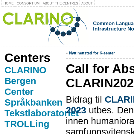
HOME
CONSORTIUM
ABOUT THE CENTRES
ABOUT
Common Languag
Infrastructure N
Centers
«
Nytt nettsted for K-senter
Call for Abs
CLARINO
Bergen
CLARIN202
Center
Bidrag til
CLARI
Språkbanken
2023
utbes. Den
Tekstlaboratoriet
innen humaniora
TROLLing
samfunnsvitensk