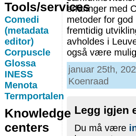
Tools/services
erfaringer med C
metoder for god 
Comedi
fremtidig utvikli
(metadata
avholdes i Leuve
editor)
også være mulig å
Corpuscle
Glossa
januar 25th, 202
INESS
Koenraad
Menota
Termportalen
Legg igjen
Knowledge
centers
Du må være
i