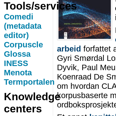
Tools/services
Comedi
(metadata
editor)
Corpuscle
arbeid
forfattet
Glossa
Gyri Smørdal Lo
INESS
Dyvik, Paul Meu
Menota
Koenraad De Smed
Termportalen
om hvordan CLAR
Knowledge
korpusbaserte me
ordboksprosjekte
centers