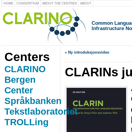
HOME
CONSORTIUM
ABOUT THE CENTRES
ABOUT
Common Languag
Infrastructure N
Centers
«
Ny introduksjonsvideo
CLARINO
CLARINs j
Bergen
Center
Språkbanken
Tekstlaboratoriet
TROLLing