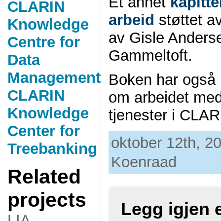
Et annet
kapitt
CLARIN
arbeid
støttet a
Knowledge
av Gisle Anders
Centre for
Gammeltoft.
Data
Management
Boken har også 
CLARIN
om arbeidet med 
Knowledge
tjenester i CLAR
Center for
oktober 12th, 20
Treebanking
Koenraad
Related
projects
Legg igjen
LIA